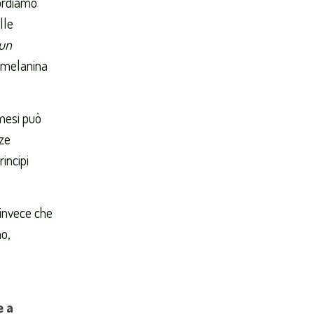
cordiamo
lle
un
i melanina
 mesi può
nze
rincipi
 invece che
o,
e a