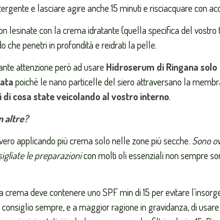
tergente e lasciare agire anche 15 minuti e risciacquare con acq
n lesinate con la crema idratante (quella specifica del vostro t
che penetri in profondità e reidrati la pelle.
ante attenzione però ad usare
Hidroserum di Ringana solo
rata
poiché le nano particelle del siero attraversano la memb
 di cosa state veicolando al vostro interno
.
n altre?
ero applicando più crema solo nelle zone più secche.
Sono o
sigliate le preparazioni
con molti oli essenziali non sempre s
la crema deve contenere uno SPF min di 15 per evitare l’insorge
ce consiglio sempre, e a maggior ragione in gravidanza, di usar