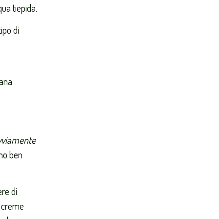
ua tiepida.
ipo di
rana
vviamente
ono ben
re di
e creme