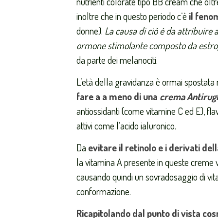
nutrienti colorate tipo BB cream che oltre
inoltre che in questo periodo c’è
il fen
donne).
La causa di ciò è da attribuire
ormone stimolante composto da estrog
da parte dei melanociti.
L’età della gravidanza è ormai spostata 
fare a a meno di una
crema Antirug
antiossidanti (come vitamine C ed E), flav
attivi come l’acido ialuronico.
Da
evitare il retinolo e i derivati de
la vitamina A presente in queste creme v
causando quindi un sovradosaggio di vit
conformazione.
Ricapitolando dal punto di vista cos