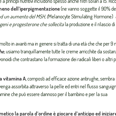
 a principi nutritivi includono spesso anche filtri solari a 15. Ri
omeno dell’iperpigmentazione
(ne vanno soggette il 90% de
 ad un aumento del MSH, (
Melanocyte Stimulating Hormone)
eni e progesterone che sollecita
la produzione e il rilascio d
molto in avanti ma in genere si tratta di una età che che per 9
he
, usiamo tranquillamente tutte le creme arricchite da sosta
onoidi che contrastano la formazione dei radicali liberi o altri p
lla vitamina A
, composti ad efficace azione antirughe, sembra
enga assorbita attraverso la pelle ed entri nel flusso sanguign
amine che può essere dannoso per il bambino e per la sua
metico la parola d’ordine è giocare d’anticipo ed iniziar