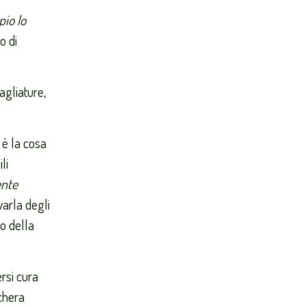
pio lo
o di
agliature,
 è la cosa
li
ente
varla degli
so della
ersi cura
schera