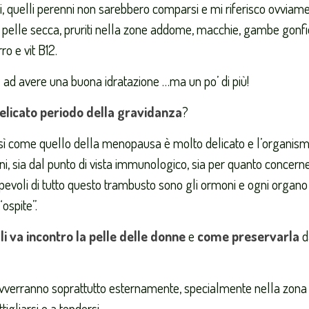
ni, quelli perenni non sarebbero comparsi e mi riferisco ovviam
i, pelle secca, pruriti nella zone addome, macchie, gambe gonfi
ro e vit B12.
 ad avere una buona idratazione …ma un po’ di più!
licato periodo della gravidanza
?
così come quello della menopausa è molto delicato e l’organis
ni, sia dal punto di vista immunologico, sia per quanto concerne
evoli di tutto questo trambusto sono gli ormoni e ogni organo
ospite”.
i va incontro la pelle delle donne
e
come preservarla
d
 avverranno soprattutto esternamente, specialmente nella zona
gliarsi e a tendersi.