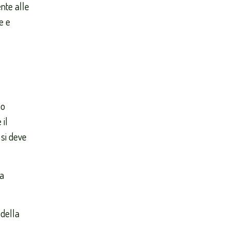
ente alle
e e
mo
 il
 si deve
a
 della